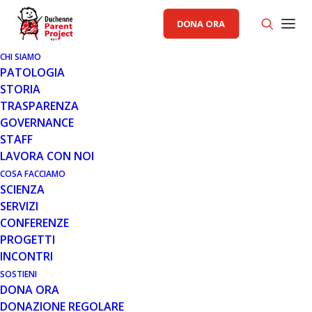
DONA ORA
CHI SIAMO
PATOLOGIA
STORIA
TRASPARENZA
AREA SCIENZA PP
GOVERNANCE
STAFF
5 DIC 2011
LAVORA CON NOI
AGGIORNAMENTO SU
COSA FACCIAMO
SCIENZA
ATALUREN - DICEMBRE 2011
SERVIZI
CONFERENZE
PROGETTI
INCONTRI
SOSTIENI
DONA ORA
DONAZIONE REGOLARE