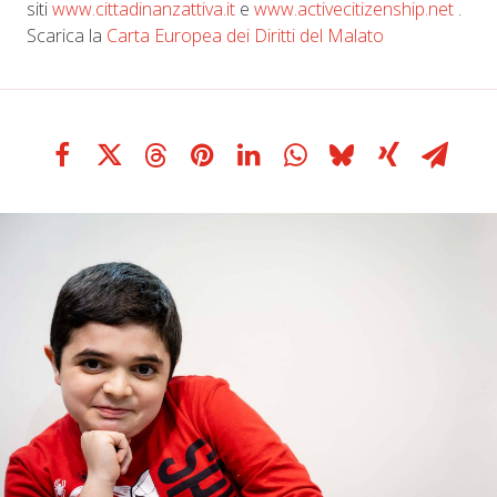
siti
www.cittadinanzattiva.it
e
www.activecitizenship.net
.
Scarica la
Carta Europea dei Diritti del Malato