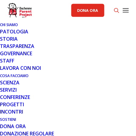
DONA ORA
CHI SIAMO
PATOLOGIA
STORIA
TRASPARENZA
GENERALE
GOVERNANCE
STAFF
6 APR 2010
LAVORA CON NOI
UNA GIORNATA PER I DIRITTI
COSA FACCIAMO
SCIENZA
DEL MALATO
SERVIZI
CONFERENZE
PROGETTI
INCONTRI
SOSTIENI
DONA ORA
DONAZIONE REGOLARE