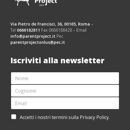
Via Pietro de Francisci, 36, 00165, Roma
–
Tel
0666182811
Fax 0666188428 – Email
info@parentproject.it
Pec
parentprojectonlus@pec.it
Iscriviti alla newsletter
N
*
O
*
M
N
C
E
O
O
*
M
G
E
E
N
M
O
A
M
I
A
Accetti i nostri termini sulla Privacy Policy.
E
L
C
*
*
C