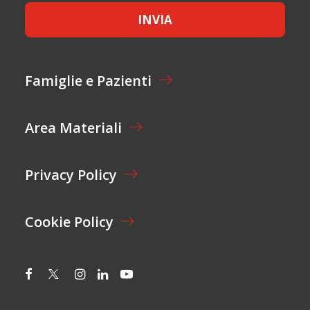
E
INVIA
T
T
A
Z
I
Famiglie e Pazienti
O
N
E
Area Materiali
*
Privacy Policy
Cookie Policy