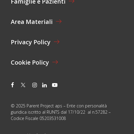
Famiglie e Pazienti
O
I
N
L
E
Area Materiali
*
Privacy Policy
Cookie Policy
© 2025 Parent Project aps – Ente con personalità
giuridica iscritto al RUNTS dal 17/10/22 al n.57282 –
Codice Fiscale 05203531008