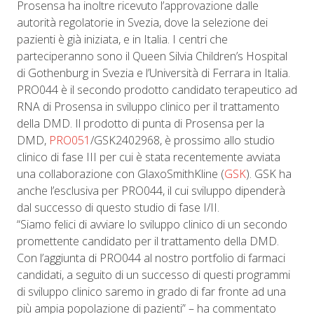
Prosensa ha inoltre ricevuto l’approvazione dalle
autorità regolatorie in Svezia, dove la selezione dei
pazienti è già iniziata, e in Italia. I centri che
parteciperanno sono il Queen Silvia Children’s Hospital
di Gothenburg in Svezia e l’Università di Ferrara in Italia.
PRO044 è il secondo prodotto candidato terapeutico ad
RNA di Prosensa in sviluppo clinico per il trattamento
della DMD. Il prodotto di punta di Prosensa per la
DMD,
PRO051
/GSK2402968, è prossimo allo studio
clinico di fase III per cui è stata recentemente avviata
una collaborazione con GlaxoSmithKline (
GSK
). GSK ha
anche l’esclusiva per PRO044, il cui sviluppo dipenderà
dal successo di questo studio di fase I/II.
“Siamo felici di avviare lo sviluppo clinico di un secondo
promettente candidato per il trattamento della DMD.
Con l’aggiunta di PRO044 al nostro portfolio di farmaci
candidati, a seguito di un successo di questi programmi
di sviluppo clinico saremo in grado di far fronte ad una
più ampia popolazione di pazienti” – ha commentato