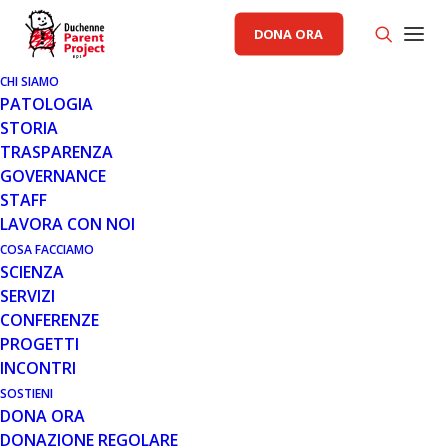
DONA ORA
CHI SIAMO
PATOLOGIA
STORIA
TRASPARENZA
AREA SCIENZA PP
GOVERNANCE
STAFF
1 APR 2010
LAVORA CON NOI
PROSENSA: PARTE LO STUDIO
COSA FACCIAMO
SCIENZA
CLINICO CON PRO044
SERVIZI
CONFERENZE
PROGETTI
INCONTRI
SOSTIENI
DONA ORA
DONAZIONE REGOLARE