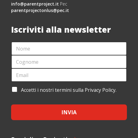
info@parentproject.it
Pec
parentprojectonlus@pec.it
Iscriviti alla newsletter
N
O
M
C
E
O
*
G
E
E
N
M
M
O
A
A
M
I
I
A
Accetti i nostri termini sulla Privacy Policy.
E
L
L
C
*
*
E
C
M
E
A
INVIA
T
I
T
L
A
E
Z
M
I
A