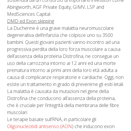
sostenuta da un consorzio di importanti investitori come
Abingworth, AGF Private Equity, GIMV, LSP and
MedSciences Capital.
DMD ed Exon skipping
La Duchenne è una grave malattia neuromuscolare
degenerativa dell’infanzia che colpisce uno su 3500
bambini. Questi giovani pazienti vanno incontro ad una
progressiva perdita della loro forza muscolare a causa
dell’assenza della proteina Distrofina, ne consegue un
uso della carrozzina intorno ai 12 anni ed una morte
prematura intorno ai primi anni della loro età adulta a
causa di complicanze respiratorie e cardiache. Oggi, non
esiste un trattamento in grado di prevenirne gli esiti letali.
La malattia è causata da mutazioni nel gene della
Distrofina che conducono all’assenza della proteina,
che è cruciale per l’integrità della membrana delle fibre
muscolari.
Le terapie basate sull’RNA, in particolare gli
Oligonucleotidi antisenso
(
AON
) che inducono exon