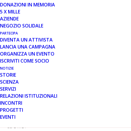
Leiden e
DONAZIONI IN MEMORIA
Londra, 13 ottobre 2009 – Prosensa, la compagnia
5 X MILLE
biofarmaceutica olandese specializzata sulle terapie per
AZIENDE
la modulazione dell’RNA, e GlaxoSmithKline annunciano
NEGOZIO SOLIDALE
di aver stabilito una collaborazione esclusiva mondiale
PARTECIPA
per lo sviluppo e la commercializzazione di terapie
DIVENTA UN ATTIVISTA
basate sull’RNA per la Distrofia Muscolare Duchenne.
LANCIA UNA CAMPAGNA
La Duchenne è una malattia degenerativa
ORGANIZZA UN EVENTO
neuromuscolare infantile che colpisce uno su 3500
ISCRIVITI COME SOCIO
bambini. Attualmente non esiste alcun trattamento in
NOTIZIE
grado di prevenirne gli esiti fatali.
STORIE
L’accordo è stato stabilito nell’ambito del “
Centre of
SCIENZA
Excellence for External Drug Discovery
” (ceedd) della
SERVIZI
GlaxoSmithKline (
GSK
), che si occupa di collaborare con
RELAZIONI ISTITUZIONALI
compagnie che sono all’apice della scienza più
INCONTRI
innovativa. Tra gli scopi dell’accordo c’è lo sviluppo di
PROGETTI
quattro prodotti ad RNA concepiti per trattare
EVENTI
specifiche ma diverse sub-popolazioni di pazienti affetti
da DMD.