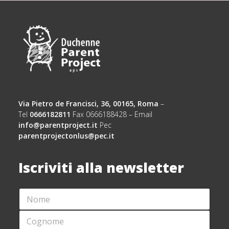
Via Pietro de Francisci, 36, 00165, Roma
–
Tel
0666182811
Fax 0666188428 – Email
info@parentproject.it
Pec
parentprojectonlus@pec.it
Iscriviti alla newsletter
N
O
M
C
E
O
*