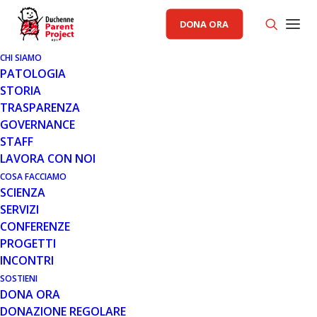
DONA ORA
CHI SIAMO
PATOLOGIA
STORIA
TRASPARENZA
AREA SCIENZA PP
GOVERNANCE
STAFF
14 OTT 2009
LAVORA CON NOI
PROSENSA E GSK ALLEATI PER
COSA FACCIAMO
SCIENZA
COMBATTERE LA DMD
SERVIZI
CONFERENZE
PROGETTI
INCONTRI
SOSTIENI
DONA ORA
DONAZIONE REGOLARE