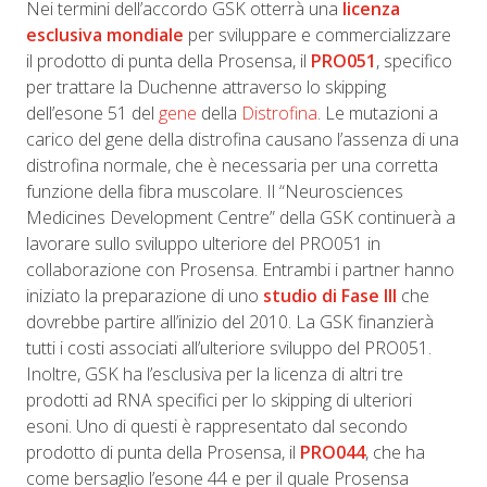
Nei termini dell’accordo GSK otterrà una
licenza
esclusiva mondiale
per sviluppare e commercializzare
il prodotto di punta della Prosensa, il
PRO051
, specifico
per trattare la Duchenne attraverso lo skipping
dell’esone 51 del
gene
della
Distrofina
. Le mutazioni a
carico del gene della distrofina causano l’assenza di una
distrofina normale, che è necessaria per una corretta
funzione della fibra muscolare. Il “Neurosciences
Medicines Development Centre” della GSK continuerà a
lavorare sullo sviluppo ulteriore del PRO051 in
collaborazione con Prosensa. Entrambi i partner hanno
iniziato la preparazione di uno
studio di Fase III
che
dovrebbe partire all’inizio del 2010. La GSK finanzierà
tutti i costi associati all’ulteriore sviluppo del PRO051.
Inoltre, GSK ha l’esclusiva per la licenza di altri tre
prodotti ad RNA specifici per lo skipping di ulteriori
esoni. Uno di questi è rappresentato dal secondo
prodotto di punta della Prosensa, il
PRO044
, che ha
come bersaglio l’esone 44 e per il quale Prosensa