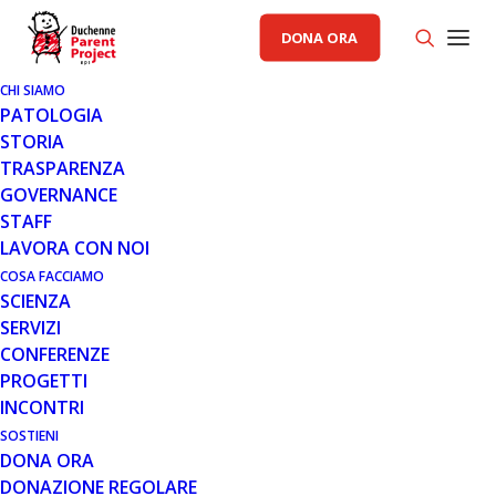
DONA ORA
CHI SIAMO
PATOLOGIA
STORIA
TRASPARENZA
AREA SCIENZA PP
GOVERNANCE
STAFF
28 SET 2009
LAVORA CON NOI
IDEBENONE: IN AVVIO IL TRIAL
COSA FACCIAMO
SCIENZA
DI FASE 3
SERVIZI
CONFERENZE
PROGETTI
INCONTRI
SOSTIENI
DONA ORA
DONAZIONE REGOLARE