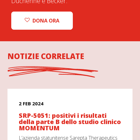
Duchenne e Becker.
DONA ORA
NOTIZIE CORRELATE
2 FEB 2024
SRP-5051: positivi i risultati
della parte B dello studio clinico
MOMENTUM
L’azienda statunitense Sarepta Therapeutics