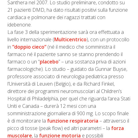
Santhera nel 2007. Lo studio preliminare, condotto su
21 pazienti DMD, ha dato risultati positivi sulla funzione
cardiaca e polmonare dei ragazzi trattati con
idebenone.
La fase 3 della sperimentazione sarà ora effettuata a
livello internazionale (
Multicentrico
), con un protocollo
in
“
doppio cieco
“
(né il medico che somministra il
farmaco né il paziente sanno se stanno prendendo il
farmaco o un “
placebo
” – una sostanza priva di azioni
farmacologiche). Lo studio – guidato da Gunnar Buyse,
professore associato di neurologia pediatrica presso
l’Università di Leuven (Belgio), e da Richard Finkel,
direttore dei programmi neuromuscolari al Children’s
Hospital di Philadelphia, per quel che riguarda l’area Stati
Uniti e Canada – durerà 12 mesi con una
somministrazione giornaliera di 900 mg. Lo scopo finale
è di monitorare la
funzione respiratoria
– attraverso il
picco di tosse (peak flow) ed altri parametri – la
forza
muscolare
, la
funzione motoria
e possibili