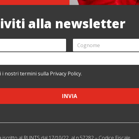
riviti alla newsletter
C
O
G
N
O
M
i i nostri termini sulla Privacy Policy.
E
*
INVIA
a iscritto al RUNTS dal 17/10/22 al n.57282 – Codice Fiscale