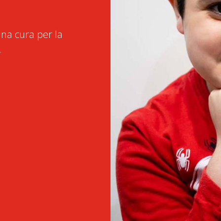
na cura per la
.