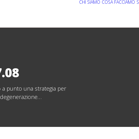
CHI SIAMO
COSA FACCIAMO
S
.08
no a punto una strategia per
la degenerazione…