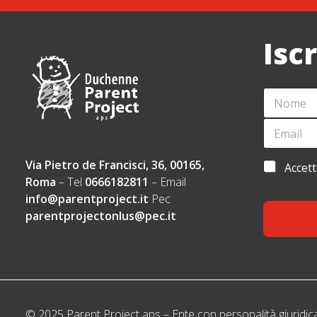
Isc
N
*
O
A
M
C
E
E
C
M
*
E
A
T
I
Via Pietro de Francisci, 36, 00165,
A
Accett
T
L
C
Roma
– Tel
0666182811
– Email
A
*
C
Z
info@parentproject.it
Pec
E
I
parentprojectonlus@pec.it
T
O
T
N
A
E
Z
N
O
I
M
O
E
N
E
© 2025 Parent Project aps – Ente con personalità giuridic
E