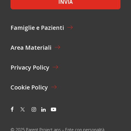
INVIA
T
I
T
O
A
N
Z
E
I
C
Famiglie e Pazienti
O
O
N
G
E
N
Area Materiali
*
O
M
E
N
Privacy Policy
O
M
E
Cookie Policy
© 2025 Parent Project aps – Ente con personalità