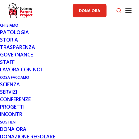
DONA ORA
CHI SIAMO
3 GIU 2006
PATOLOGIA
NOTIZIARIO #1 2006
STORIA
TRASPARENZA
[pdf issuu_pdf_id="140603064656-
GOVERNANCE
91099644f2dc4ceb8af8f202c3277143" layout="2"
STAFF
width="640" height="480" bgcolor="FFFFFF"
LAVORA CON NOI
allow_full_screen_="1"…
COSA FACCIAMO
SCIENZA
Leggi tutto
SERVIZI
CONFERENZE
PROGETTI
INCONTRI
MESE: GIUGNO 2006
SOSTIENI
DONA ORA
DONAZIONE REGOLARE