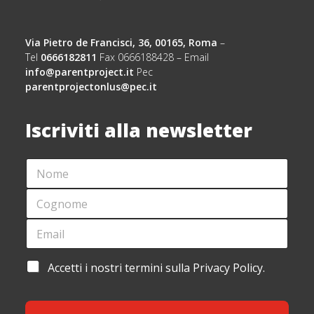
Via Pietro de Francisci, 36, 00165, Roma
–
Tel
0666182811
Fax 0666188428 – Email
info@parentproject.it
Pec
parentprojectonlus@pec.it
Iscriviti alla newsletter
N
O
M
C
E
O
*
G
E
A
N
M
C
O
A
C
M
I
E
A
Accetti i nostri termini sulla Privacy Policy.
E
L
T
C
*
*
T
C
A
E
Z