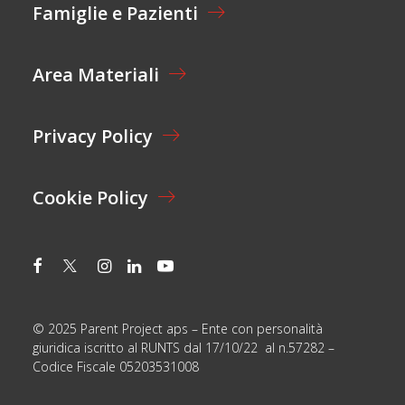
I
Famiglie e Pazienti
E
O
L
N
A
E
Y
Area Materiali
*
O
U
T
Privacy Policy
Cookie Policy
© 2025 Parent Project aps – Ente con personalità
giuridica iscritto al RUNTS dal 17/10/22 al n.57282 –
Codice Fiscale 05203531008